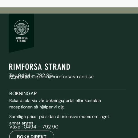
Tel: 0494 – 792 90
E-post: reception@rimforsastrand.se
KONTAKT
BOKNINGAR
Boka direkt via vår bokningsportal eller kontakta
receptionen så hjälper vi dig.
Samtliga priser på sidan är inklusive moms om inget
annat anges
Växel: 0494 – 792 90
BOKA DIREKT