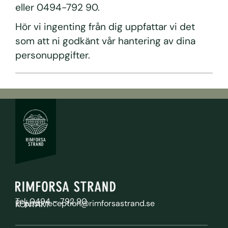
eller 0494-792 90.
Hör vi ingenting från dig uppfattar vi det
som att ni godkänt vår hantering av dina
personuppgifter.
Tel: 0494 – 792 90
E-post: reception@rimforsastrand.se
KONTAKT