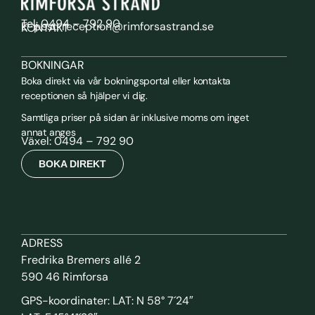
Tel: 0494 – 792 90
E-post: reception@rimforsastrand.se
KONTAKT
BOKNINGAR
Boka direkt via vår bokningsportal eller kontakta
receptionen så hjälper vi dig.
Samtliga priser på sidan är inklusive moms om inget
annat anges
Växel: 0494 – 792 90
BOKA DIREKT
ADRESS
Fredrika Bremers allé 2
590 46 Rimforsa
GPS-koordinater: LAT: N 58° 7´24″