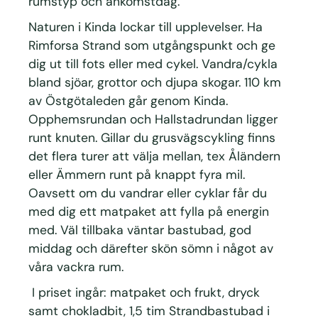
rumstyp och ankomstdag.
Naturen i Kinda lockar till upplevelser. Ha
Rimforsa Strand som utgångspunkt och ge
dig ut till fots eller med cykel. Vandra/cykla
bland sjöar, grottor och djupa skogar. 110 km
av Östgötaleden går genom Kinda.
Opphemsrundan och Hallstadrundan ligger
runt knuten. Gillar du grusvägscykling finns
det flera turer att välja mellan, tex Åländern
eller Ämmern runt på knappt fyra mil.
Oavsett om du vandrar eller cyklar får du
med dig ett matpaket att fylla på energin
med. Väl tillbaka väntar bastubad, god
middag och därefter skön sömn i något av
våra vackra rum.
I priset ingår:
matpaket och frukt, dryck
samt chokladbit,
1,5 tim Strandbastubad i