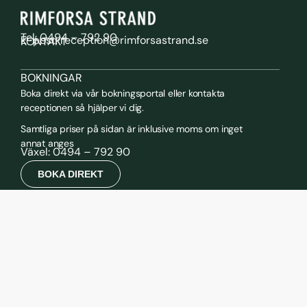
Tel: 0494 – 792 90
E-post: reception@rimforsastrand.se
KONTAKT
BOKNINGAR
Boka direkt via vår bokningsportal eller kontakta
receptionen så hjälper vi dig.
Samtliga priser på sidan är inklusive moms om inget
annat anges
Växel: 0494 – 792 90
BOKA DIREKT
ADRESS
Fredrika Bremers allé 2
590 46 Rimforsa