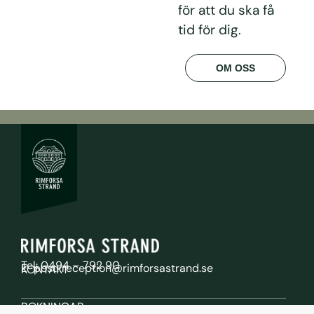
för att du ska få
tid för dig.
OM OSS
Tel: 0494 – 792 90
E-post: reception@rimforsastrand.se
KONTAKT
BOKNINGAR