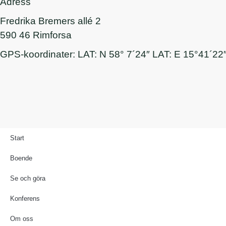
Adress
Fredrika Bremers allé 2
590 46 Rimforsa
GPS-koordinater: LAT: N 58° 7´24″ LAT: E 15°41´22
Start
Boende
Se och göra
Konferens
Om oss