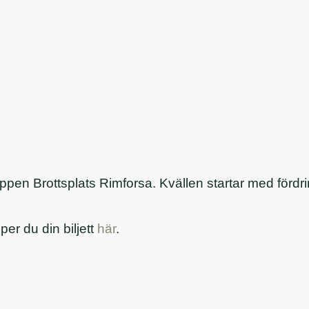
n Brottsplats Rimforsa. Kvällen startar med fördrink
er du din biljett
här
.