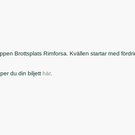
n Brottsplats Rimforsa. Kvällen startar med fördrink
er du din biljett
här
.